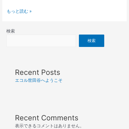
エ
もっと読む »
コ
ル
検索
世
田
検索
谷
へ
よ
う
Recent Posts
こ
そ
エコル世田谷へようこそ
Recent Comments
表示できるコメントはありません。