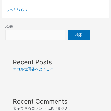
エ
もっと読む »
コ
ル
検索
世
田
検索
谷
へ
よ
う
Recent Posts
こ
そ
エコル世田谷へようこそ
Recent Comments
表示できるコメントはありません。