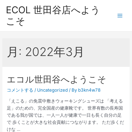
コ
ECOL 世田谷店へよう
ン
テ
こそ
Main
ン
ツ
Men
へ
ス
月:
2022年3月
キ
ッ
プ
エコル世田谷へようこそ
コメントする
/
Uncategorized
/ By
b3kn4w78
「えこる」の免震中敷きウォーキングシューズは 「考える
足」のための、完全国産の健康靴です。 世界有数の長寿国
である我が国では、一人一人が健康で一日も長く自分の足
で 歩くことが大きな社会貢献につながります。 ただ歩くだ
けな …